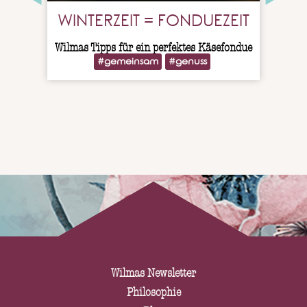
WINTERZEIT = FONDUEZEIT
Wilmas Tipps für ein perfektes Käsefondue
#gemeinsam
#genuss
Wi
Wilmas Newsletter
Philosophie