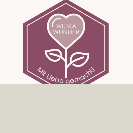
Jetzt reservieren
ACHTSAM
Wilma versucht auf allen möglichen Ebenen achtsam zu
agieren und bewusst mit Umwelt und Menschen