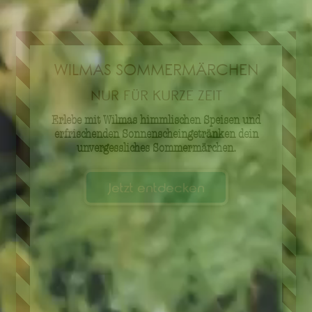
WILMAS SOMMERMÄRCHEN​​
NUR FÜR KURZE ZEIT
Erlebe mit Wilmas himmlischen Speisen und
erfrischenden Sonnenscheingetränken dein
unvergessliches Sommermärchen.
Jetzt entdecken