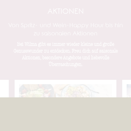
AKTIONEN
Von Spritz- und Wein-Happy Hour bis hin
zu saisonalen Aktionen
Bei Wilma gibt es immer wieder kleine und große
Genusswunder zu entdecken. Freu dich auf saisonale
Jetzt reservieren
Aktionen, besondere Angebote und liebevolle
Überraschungen.