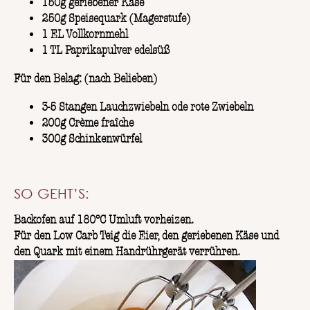
150g geriebener Käse
250g Speisequark (Magerstufe)
1 EL Vollkornmehl
1 TL Paprikapulver edelsüß
Für den Belag: (nach Belieben)
3-5 Stangen Lauchzwiebeln ode rote Zwiebeln
200g Crème fraîche
300g Schinkenwürfel
SO GEHT’S:
Backofen auf 180°C Umluft vorheizen.
Für den Low Carb Teig die Eier, den geriebenen Käse und
den Quark mit einem Handrührgerät verrühren.