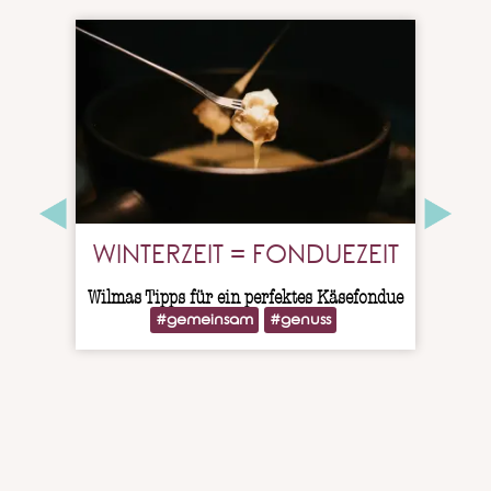
WINTERZEIT = FONDUEZEIT
Wilmas Tipps für ein perfektes Käsefondue
#gemeinsam
#genuss
Wi