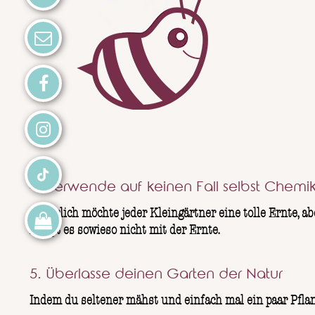
4. Verwende auf keinen Fall selbst Chemi
Natürlich möchte jeder Kleingärtner eine tolle Ernte, 
klappt es sowieso nicht mit der Ernte.
5. Überlasse deinen Garten der Natur
Indem du seltener mähst und einfach mal ein paar Pflan